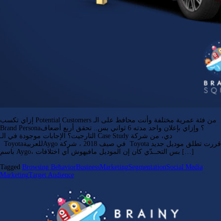
إزاي تكسب Potential Customers من فئة عمرية مختلفة وأنت محافظ على الـ
Brand Persona؟ وإزاي بإعلان واحد مدته 6 ثواني بس.. تحقق أربع أضعاف
التارجيت؟ الإجابات موجودة في الـ Case Study دي، من شركة
ToyotaللعربيةAygo في صيف 2018 ، شركة Toyota قررت تطلق موديل جديد
باسم Aygo، بس التحــدّي كان إن الموديل مافيهوش أي اختلافات […]