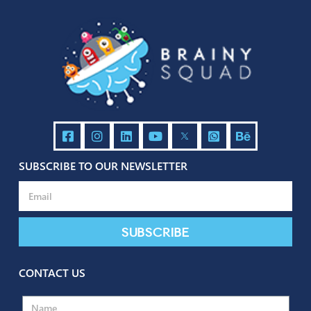
في الأيام دي، كل الناس بدأت تعمل اجتماعاتها أونلاين. دول 6 حاجات يفضل
تعملهم لو أنت في ميتينج مبيعات أونلاين 1- استخدم أبليكشن التواصل
فضل للعميل “ياريت تروح للعميل بيته” دي مقولة مشهورة في مجال الـ
Sales للتعبير عن أهمية إنك تخلّي العميل بتاعك مرتاح قدر الإمكان، وتبذل أنت
المجهود عشان تسهِّل قرار […]
Gamification: Excitement in
Learning, Education, and Busin