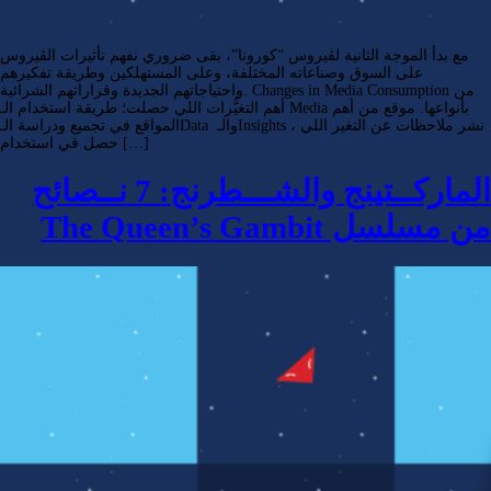
دأ الموجة الثانية لڤيروس “كورونا”، بقى ضروري نفهم تأثيرات الڤيروس
على السوق وصناعاته المختلفة، وعلى المستهلكين وطريقة تفكيرهم
واحتياجاتهم الجديدة وقراراتهم الشرائية. Changes in Media Consumption من
أهم التغيُّرات اللي حصلت؛ طريقة استخدام الـ Media بأنواعها. موقع من أهم
المواقع في تجميع ودراسة الـData والـInsights ، نشر ملاحظات عن التغير اللي
حصل في استخدام […]
الماركــتينج والشـــطرنج: 7 نــصائح