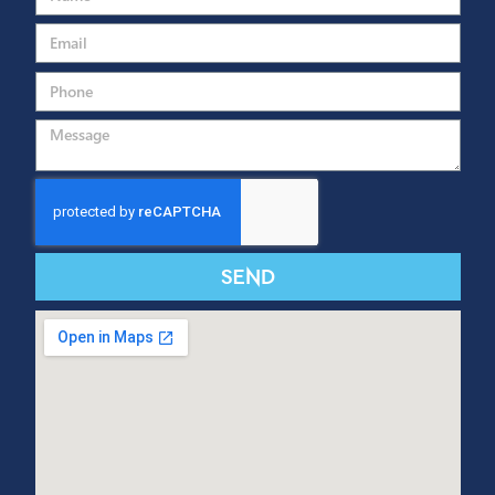
At any moment of your life, if you were given the choice whether to p
game or to go to school, what would you choose? How would you feel 
found your photo displayed on the wall at work with the title “Guru of
month” or “Marketing HERO”? What would you do […]
SUBSCRIBE TO OUR NEWSLETTER