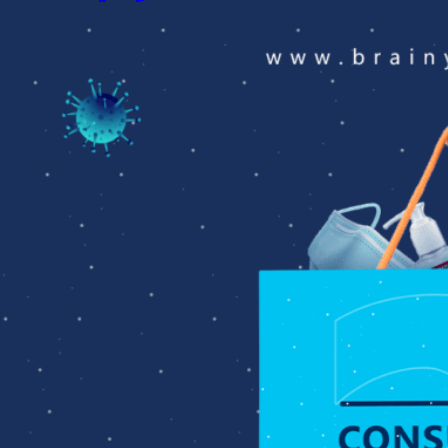
amalgamation of Brainy Squad’s expertise with the forward-thinking
initiatives of ESLSCA University, dedicated to empowering aspiring
entrepreneurs enrolled in the Ex3 Incubator Program. The […]
ًا مع الموجة الثانية.. إزاي الـ
Consumer Behavior في 2020 ؟