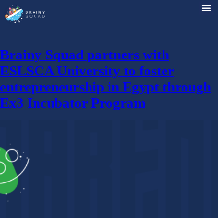
Brainy Squad partners with
ESLSCA University to foster
entrepreneurship in Egypt thro
Ex3 Incubator Program