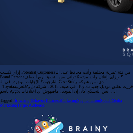
إزاي تكسب Potential Customers من فئة عمرية مختلفة وأنت محافظ على الـ
Brand Persona؟ وإزاي بإعلان واحد مدته 6 ثواني بس.. تحقق أربع أضعاف
التارجيت؟ الإجابات موجودة في الـ Case Study دي، من شركة
ToyotaللعربيةAygo في صيف 2018 ، شركة Toyota قررت تطلق موديل جديد
باسم Aygo، بس التحــدّي كان إن الموديل مافيهوش أي اختلافات […]