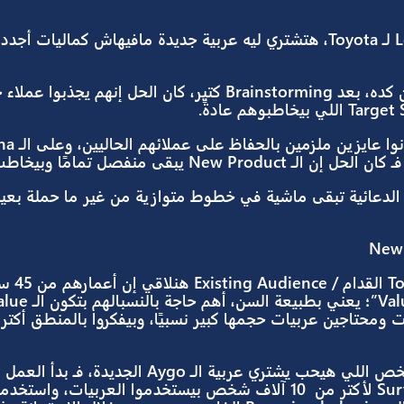
في صيف 2018 ، شركة Toyota قررت تطلق موديل جديد باسم o
أي اختلافات جوهرية/ Unique Selling Points تميّزه عن الموديلات السابقة، بك
 أنت Loyal Customer لـ Toyota، هتشتري ليه عربية جديدة مافيهاش كماليات أجد
Toyota فهموا ده. عشان كده، بعد Brainstorming كتير، كان الحل إنهم يجذبوا 
ى ماشية في خطوط متوازية من غير ما حملة بعينها تأثَّر