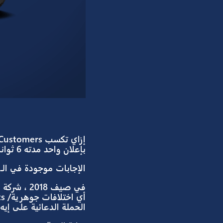
mments
بإعلان واحد مدته 6 ثواني بس.. تحقق أربع أضعاف التارجيت؟