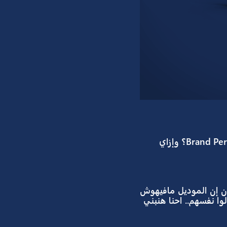
إزاي تكسب Potential Customers من فئة عمرية مختلفة وأنت محافظ على الـ Brand Persona؟ وإزاي