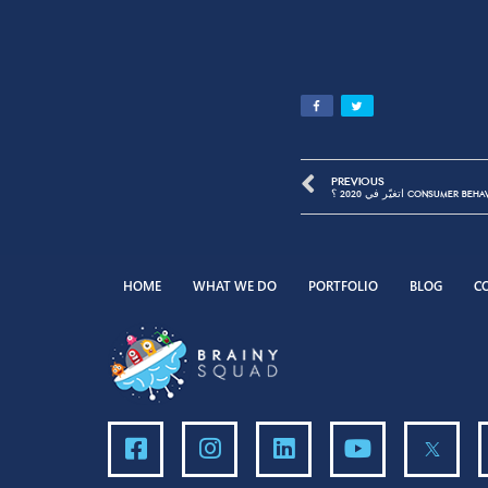
واستبدلوها بإعلانات أقل من 10 ثواني وكانت بتتذاع على الـ Digital Platforms، لإن حسب نتائج الـ Surveys
ا لمدة أطول من
Campaig سابقة، قدرت Toyota تعمل حوالي 1000 إعلان، كل واحد بيعبّر
عن شخصية مختلفة يقدر الـ Target Audience يرتبط بيها. واتعرفت عربية Aygo إنها عربية ليها Character
PREVIOUS