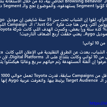
لو فكَّرنا في عملاء Toyota القدام / 
بيسمّوهم “Value Hunters”؛ 
يات حجمها كبير نسبيًا، وبيفكروا بالمنطق أكتر من ا
دي مش موا
يربطوا نتيجة الشخص بالـ Browsing behavior الخاص بيه، ده من خلال الاست
تجميع الـ Data، ومن هنا كوِّنوا egment
مرن وفيه حركة وكسر للروتين أكتر، ومن هنا جت فك
Toyota Aygo بنسبة 20% كذه
ال