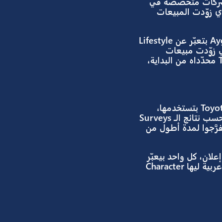
Existing Audience هنلاقي إن أعمارهم من 45 سنة وأنت طالع، ودول
يعني بطبيعة السن، أهم حاجة بالنسبالهم بتكون الـ Value / قيمة العربية،
لعواطف /
صفات الشخص اللي هيحب يشتري عربية الـ Aygo الجديدة، فـ بدأ العمل على New Target
Segment، عملوا Surveys لأكتر من 10 آلاف شخص بيستخدموا العربيات، واستخدموا الـ Cookies عشان
عانة بشركات متخصصة في
S يستهدفوه، والموضوع نجح والـ Segment دي زوِّدت المبيعات
بناءً على نتائج استطلاع الرأي، لقوا إن الشباب تحت سن 35 سنة شايفين إن موديل Aygo بتعبّر عن Lifestyle
رة “Just Go”؛ الـ Campaign اللي زوِّدت مبيعات
 سنة ورا بعض، وكسرت الهدف اللي كانت شركة Toyota محدّداه من البداية،
حملة، بما إنها بتخاطب الشباب، بعدت عن الطرق التقليدية في الإعلان اللي كانت Toyota بتستخدمها،