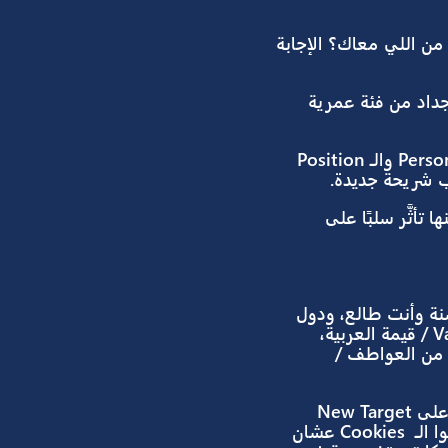
Ayg، بس التحــدّي كان إن الموديل مافيهوش
ده سألوا نفسهم.. احنا هنبني
د من اللي معاك؟ الإجابة
عملاء جداد من فئة عمرية
بس في نفس الوقت، كانوا عايزين ملزمين بالحفاظ على عملائهم الحاليين، وعلى الـ Persona والـ Position
 سلبًا على