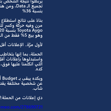
خلق
New Target Segment
ومعظمهم عندهم عائلات ومحتاجين عرب
Emotional Appeal
بنسبة 36%
وهو بيع 5% فقط من الموديل Aygo.. يعني حققت أربع أضعاف التارجيت!
لأول مرَّة.. الإعلانات أقل من 10 ثواني!