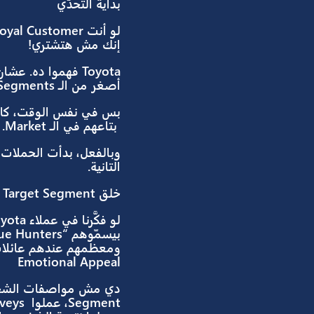
الإجابات موجودة في الـ Case Study دي، من شركة ToyotaللعربيةAygo
الحملة الدعائية على إيه؟
بداية التحدّي
لو
إنك مش هتشتري!
أصغر من الـ Target Segments اللي بيخاطبوهم عادةً.
بتاعهم في الـ Market. فـ كان الحل إن الـ New Product يبقى منفصل تمامًا وبيخاطب شريحة جديدة.
وبالفعل، بدأت الحملات الدعائية تبق
التانية.