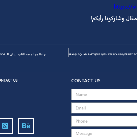
ئة المستهدفة رتم حياتهم سريع وغالبًا هيكسّلوا يتفرَّجو
وبكده يبقى بـ Budget أقل من ns
 رأيكم!
تزامنًا مع الموجة الثانية.. إزاي الـ Consumer Behavior اتغيّر في 2020 ؟