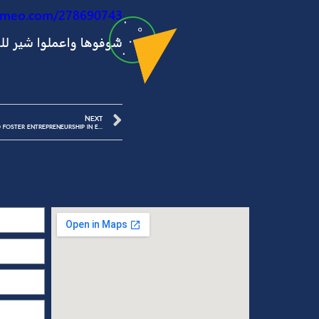
اللي اتكلمنا عليها فوق، عرفوا إن الف
كده.
شاب.
دي إعلانات من الحملة:!
https://vimeo.com/278690721
https://vimeo.com/278690743
شوفوها واعملوا شير للمقال وشاركونا
NEXT
Brainy Squad partners with ESLSCA University to foster entrepreneurship in Egypt through Ex3 Incubator Program